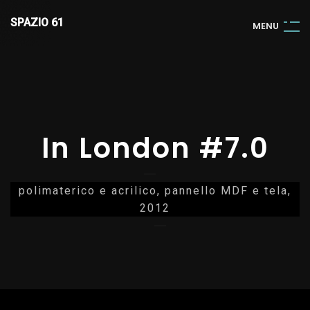
SPAZIO 61
M
E
N
U
In London #7.0
polimaterico e acrilico, pannello MDF e tela,
2012