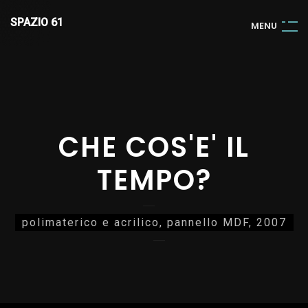
SPAZIO 61
M
E
N
U
CHE COS'E' IL
TEMPO?
polimaterico e acrilico, pannello MDF, 2007