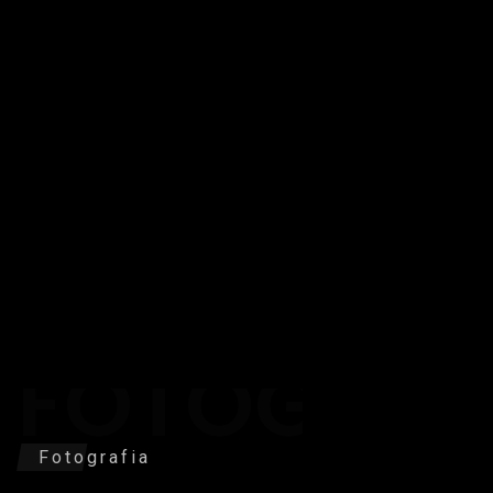
FOTOGRAF
Fotografia