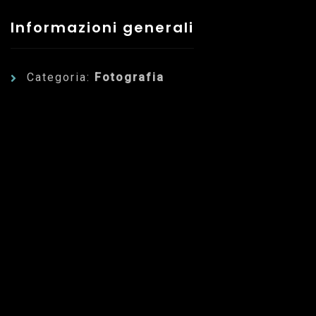
Informazioni generali
Categoria:
Fotografia
Dettagli dell'Opera